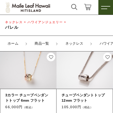
キーワード検索
ログイン / 会員登録
ネックレス > ハワイアンジュエリー >
バレル
すべて
お気に入り
ホーム
商品一覧
ネックレス
ハワイ
こだわり検索
ハワイアンジュエリー
親カテゴリ
雑貨
すべての商品
ハワイアンジュエリー
その他
子カテゴリ
雑貨
3カラー チューブペンダン
チューブペンダントトップ
その他
トトップ 6mm フラット
12mm フラット
価格帯
66,000円
105,000円
（税込）
（税込）
～
新着商品