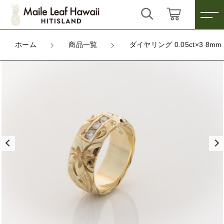
カートに商品を追加しました
キーワード検索
ログイン / 会員登録
ホーム
商品一覧
ダイヤリング 0.05ct×3 8m
ダイヤリング 0.05ct×3 8mm バレル
すべて
お気に入り
数量
こだわり検索
ハワイアンジュエリー
225,000円
（税込）
親カテゴリ
雑貨
すべての商品
ハワイアンジュエリー
その他
ショッピングを続ける
子カテゴリ
雑貨
その他
カートを確認する
価格帯
～
新着商品