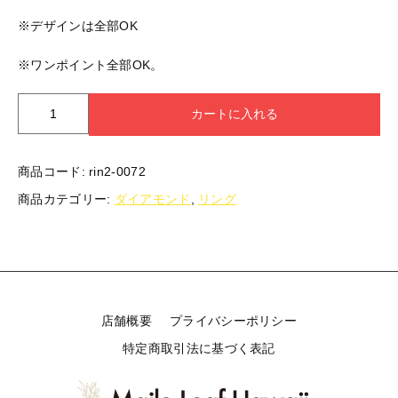
※デザインは全部OK
※ワンポイント全部OK。
ダ
カートに入れる
イ
ヤ
リ
商品コード:
rin2-0072
ン
商品カテゴリー:
ダイアモンド
,
リング
グ
0.05ct×3
8mm
バ
レ
ル
個
店舗概要
プライバシーポリシー
特定商取引法に基づく表記