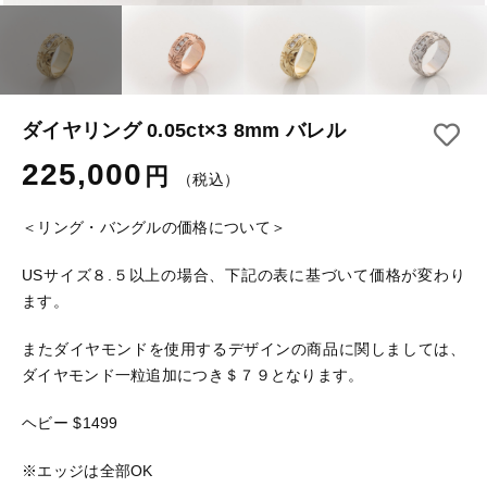
その他
セール
在庫あり
セール
ダイヤリング 0.05ct×3 8mm バレル
並び順
225,000
円
当店について
（税込）
ご利用ガイド
＜リング・バングルの価格について＞
お問い合わせ
USサイズ８.５以上の場合、下記の表に基づいて価格が変わり
ます。
ログイン
またダイヤモンドを使用するデザインの商品に関しましては、
ダイヤモンド一粒追加につき＄７９となります。
ヘビー $1499
※エッジは全部OK