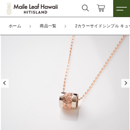
カートに商品を追加しました
キーワード検索
ログイン / 会員登録
ホーム
商品一覧
2カラーサイドシンプル キュ
2カラーサイドシンプル キューブペンダントト
すべて
ップ 10mm
お気に入り
数量
こだわり検索
ハワイアンジュエリー
90,000円
（税込）
親カテゴリ
雑貨
すべての商品
ハワイアンジュエリー
その他
ショッピングを続ける
子カテゴリ
雑貨
その他
カートを確認する
価格帯
～
新着商品