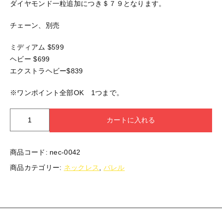
ダイヤモンド一粒追加につき＄７９となります。
チェーン、別売
ミディアム $599
ヘビー $699
エクストラヘビー$839
※ワンポイント全部OK 1つまで。
2
カートに入れる
カ
ラ
ー
商品コード:
nec-0042
サ
商品カテゴリー:
ネックレス
,
バレル
イ
ド
シ
ン
プ